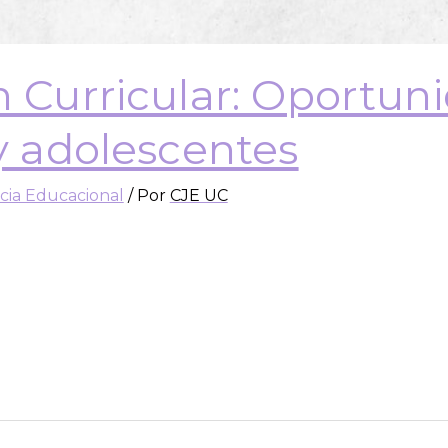
n Curricular: Oportun
 y adolescentes
icia Educacional
/ Por
CJE UC
os curriculares son necesarios para mejorar continu
miento y de los cambios en el conocimiento y la socie
rículum debe tener una vigencia mínima de 6 años, pa