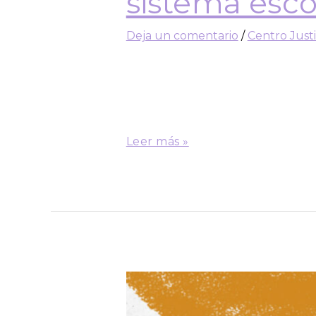
sistema esco
Deja un comentario
/
Centro Just
El Centro de Estudios Avanzados
Mapa de Justicia Educacional (MJ
desigualdades en el sistema esc
representación dinámica de dato
Leer más »