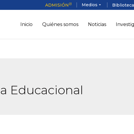
Medios
ADMISIÓN
arrow_drop_down
Bibliotec
Inicio
Quiénes somos
Noticias
Investi
ia Educacional