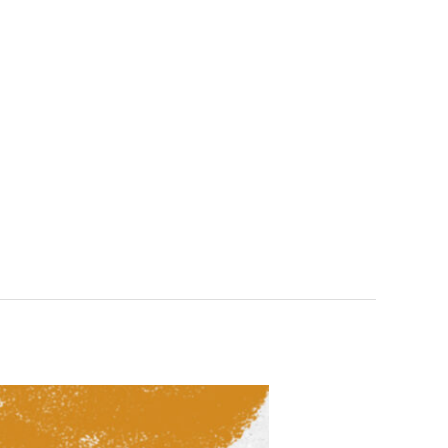
lica lanzó este miércoles el
de las oportunidades y
ctiva que ofrece una