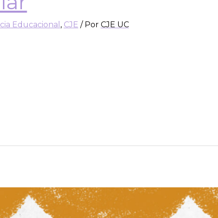
lar
icia Educacional
,
CJE
/ Por
CJE UC
 en Justicia Educacional (CJE) de la Universidad Cató
E), plataforma que busca visibilizar la distribución 
olar chileno. Se trata de una plataforma web intera
s censales disponibles …