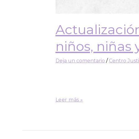
Actualizació
niños, niñas
Deja un comentario
/
Centro Just
Los procesos de ajuste o cambi
de las evidencias de su funciona
Educación establece que el cur
Leer más »