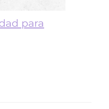
idad para
amente el currículum en función
dad. Por ello, la Ley General de
ra ser revisado y …