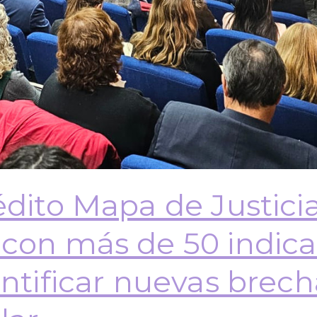
édito Mapa de Justici
con más de 50 indica
entificar nuevas brech