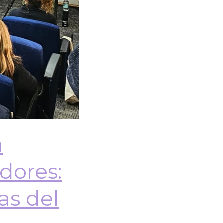
a
dores:
as del