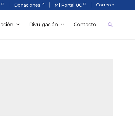
Correo
a
Donaciones
Mi Portal UC
arrow_drop_down
gación
Divulgación
Contacto