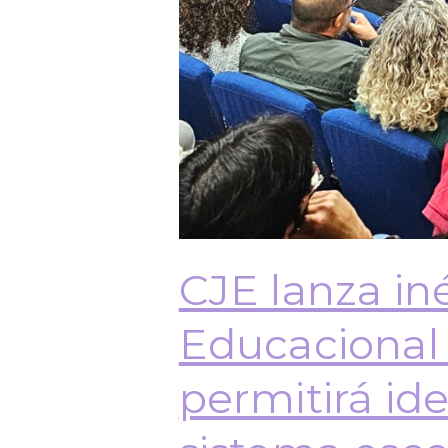
CJE lanza in
Educacional 
permitirá id