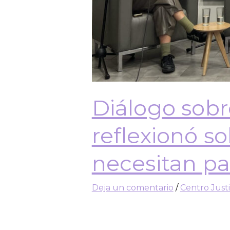
Diálogo sobr
reflexionó s
necesitan pa
Deja un comentario
/
Centro Just
En mayo tuvimos un nuevo Diálo
investigación en áreas de la eco