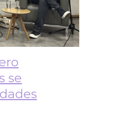
ero
s se
idades
preguntamos por los procesos de
género. Esto bajo el precepto de