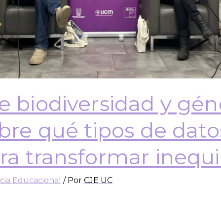
e biodiversidad y gén
obre qué tipos de dato
ra transformar inequ
icia Educacional
/ Por
CJE UC
go del Centro de Justicia Educacional, el que nos 
logía, biología y biodiversidad y su articulación con 