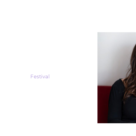
 2022
 de la Línea 3: Inclusión
rcía-González, ganó la
hile a la mejor obra de
 libro
“Enseñando a
la ficción infantil”
.
o durante el
Festival
viembre.