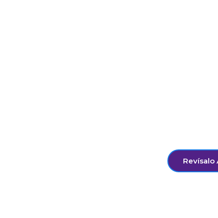
DEBATES. Una educación ciud
Educacional: Desafiando las
educativas hacia el futuro a
prácticas estudiantiles del 
Este Debates fue realizado por
investigadora de la Línea 3 ju
posdoctorante de CJE.
Revísalo