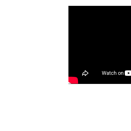
us participó de Diálogos
s imaginarios en la
dades para la acción
wicz, profesor en la
undador de Climate
aíns, Doctor en Factores
mbiental de la
stralia.
Group of Special Educational Need
 Bélgica y fue organizado
la Investigación sobre el