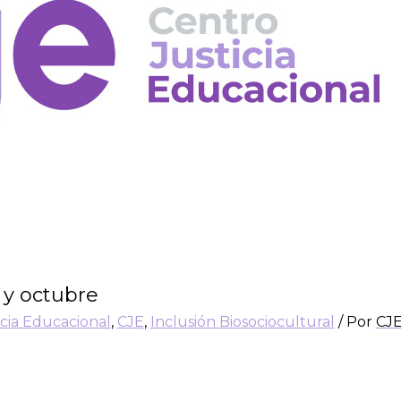
 y octubre
icia Educacional
,
CJE
,
Inclusión Biosociocultural
/ Por
CJ
l?