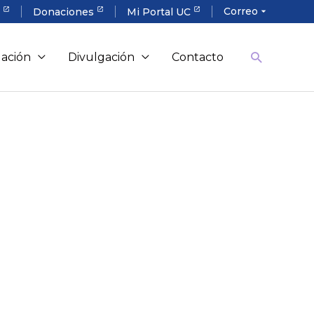
Correo
a
Donaciones
Mi Portal UC
arrow_drop_down
gación
Divulgación
Contacto