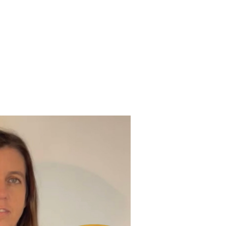
sobre qué es Justicia
miradas. En estos meses. la
videos: