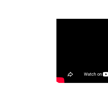
s de la Asistencia de niños y niñas a Educación 
ra investigadora principal
l Desarrollo, Marigen
director de CIAE;
de la Línea 1: Inclusión
 María Isabel Díaz,
rvularia.
idad