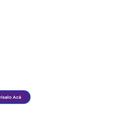
jecutivas en la Sala de
s investigadoras Victoria
ez explicaron qué son las
ómo impactan en el
studiantes.
ísalo Acá