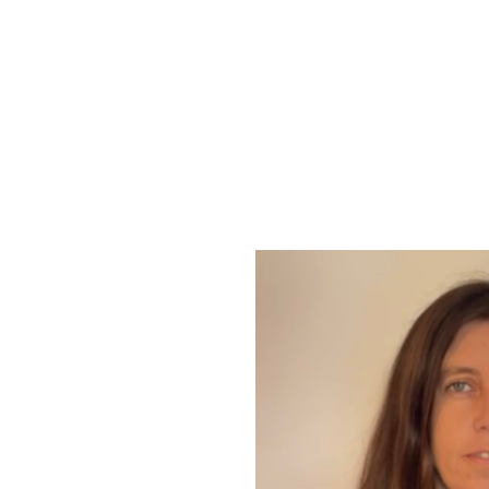
ontinuamos recogiendo y compartiendo definiciones 
sentar en redes sociales el concepto desde diferentes 
 y hasta el momento se han publicado los siguietes 
Ernesto Treviño:
Macarena García: