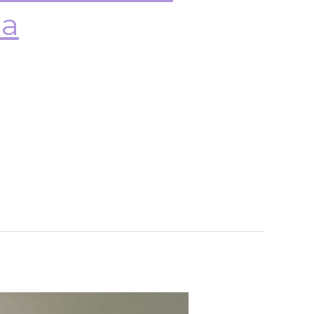
ia
nea de Inclusión para el
ción en primera infancia: ¿Qué
íos prácticos que conlleva el