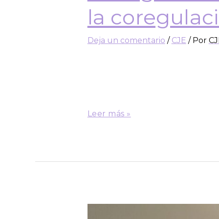
la coregulac
Deja un comentario
/
CJE
/ Por
CJ
En agosto tuvimos un nuevo Diál
Desarrollo y moderado por la i
es y por qué es tan valorada en 
desarrollo …
Leer más »