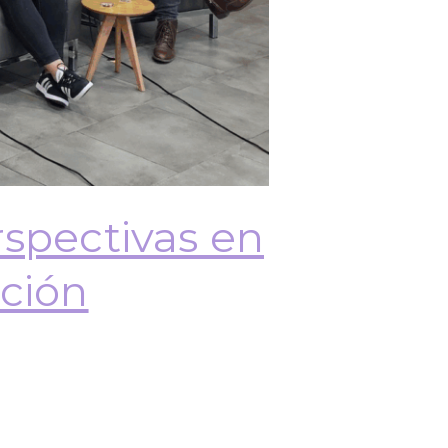
rspectivas en
ación
la escolarización en la