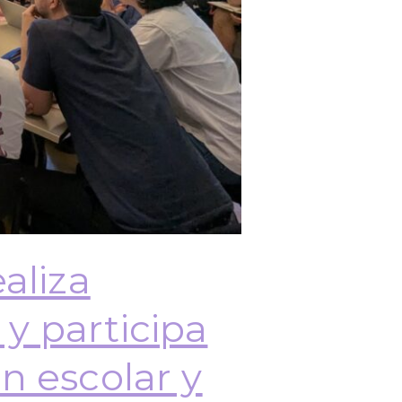
aliza
y participa
n escolar y