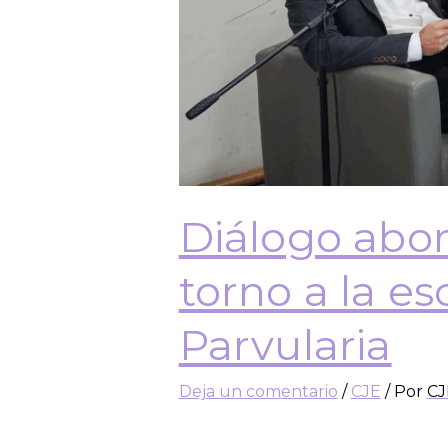
Diálogo abor
torno a la e
Parvularia
Deja un comentario
/
CJE
/ Por
CJ
En septiembre tuvimos un nuevo 