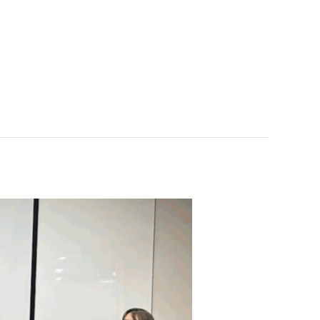
ativo adopta formas y métodos
rado un debate importante en el