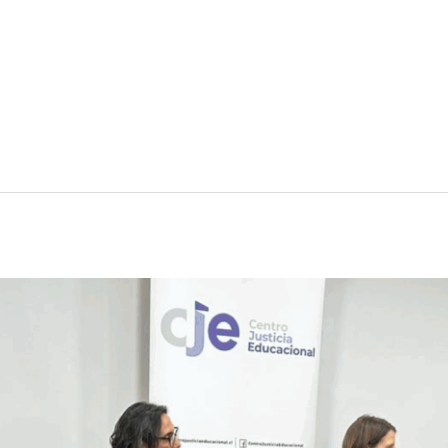
 refiere al proceso mediante el cual este nivel educ
 sistema escolar tradicional. Esta tendencia ha gene
 …