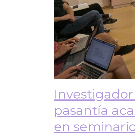
Investigador
pasantía aca
en seminario