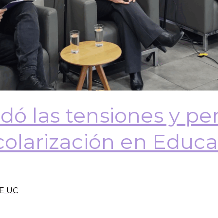
dó las tensiones y pe
scolarización en Educ
E UC
Diálogo para la Justicia Educacional, el que abordó 