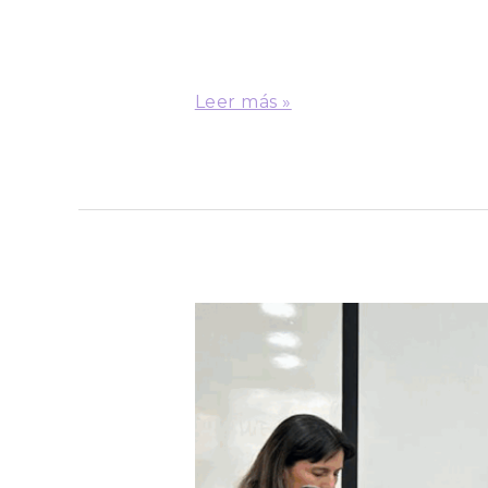
Educación Parvularia, la que se
pedagógicos característicos del
ámbito educativo. Y es que hay
Leer más »