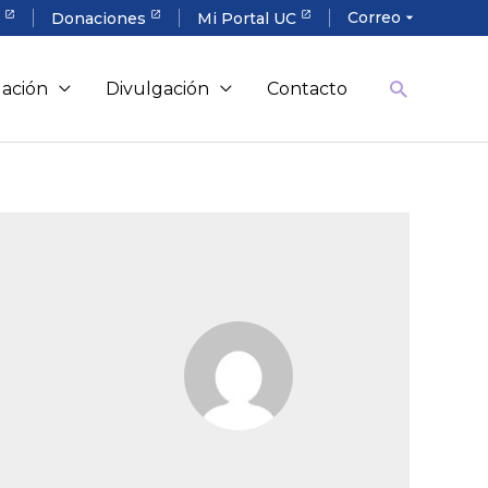
Correo
a
Donaciones
Mi Portal UC
arrow_drop_down
gación
Divulgación
Contacto