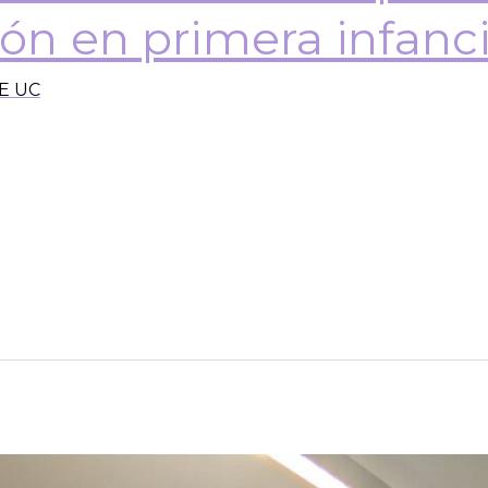
ión en primera infanc
E UC
ogo para la Justicia Educacional, impulsado por la Lí
nvestigadora Pamela Soto. Titulado como “Autorregula
la actualidad?”, en la instancia se abordaron los desaf