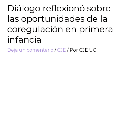
Diálogo reflexionó sobre
las oportunidades de la
coregulación en primera
infancia
Deja un comentario
/
CJE
/ Por
CJE UC
En agosto tuvimos un nuevo Diálogo para la
Justicia Educacional, impulsado por la Línea de
Inclusión para el Desarrollo y moderado por la
investigadora Pamela Soto.
Titulado como
“Autorregulación en primera
infancia: ¿Qué es y por qué es tan valorada
en la actualidad?”
, en la instancia se
abordaron los desafíos prácticos que conlleva
el desarrollo de la autorregulación en los