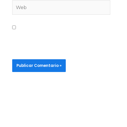
Guarda mi nombre, correo electrónico y
web en este navegador para la próxima
vez que comente.
Alternative:
Para recibir noticias del centro, registra tu