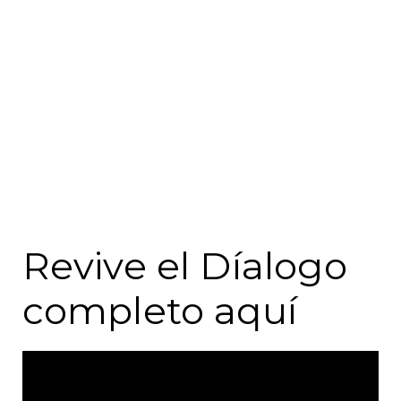
principales contextos en que se desenvuelven
los niños y niñas: el hogar y los jardines
infantiles y escuelas.
Para eso conversamos con María Jesús Viviani,
directora Pedagogía Educación Parvularia UC;
Fernanda Prieto, investigadora del Laboratorio
de Ciencias Cognitivas de la Universidad del
Desarrollo; y Victoria Parra, jefa de División de
Políticas Educativas de la Subsecretaría de
Educación Parvularia.
Revive el Díalogo
completo aquí