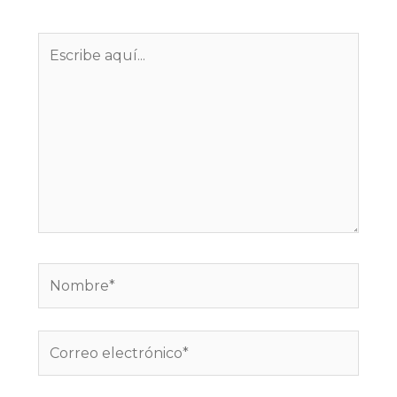
marcados con
*