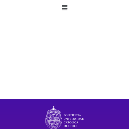
Campus San Joaquín,
Pontificia Universidad Católica de Chile
Avda. Vicuña Mackenna 4860, Macul, Santiago, Chile
3° Piso Edificio Decanato de Educación
Teléfono: (562) 235 41174
Email: cje@uc.cl