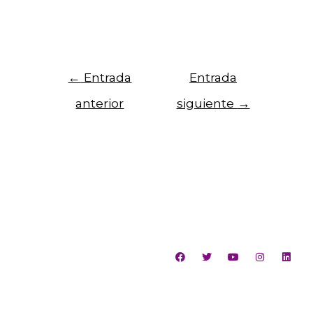
←
Entrada
Entrada
anterior
siguiente
→
Para recibir noticias del centro, registra tu
Email