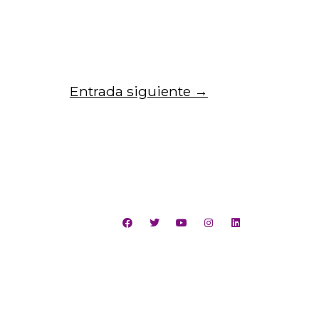
Entrada siguiente
→
San Joaquín,
lica de Chile
antiago, Chile