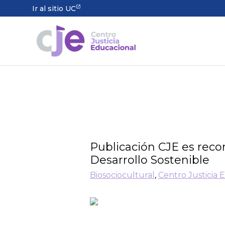
Ir al sitio UC
Publicación CJE es reco
Desarrollo Sostenible
Biosociocultural
,
Centro Justicia 
El libro “Ethnography a
editado por investigadora princi