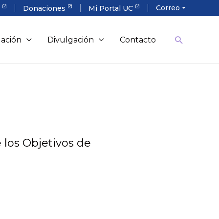
Correo
a
Donaciones
Mi Portal UC
arrow_drop_down
gación
Divulgación
Contacto
 los Objetivos de
nd Difference in Schools”,
ia de Investigación, NDE,