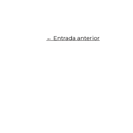
←
Entrada anterior
Para recibir noticias del centro, registra 
Inicio
Quiénes somos
Noticias