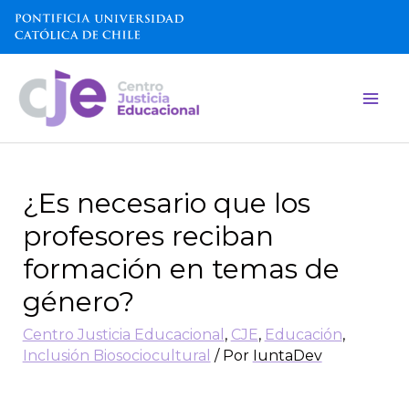
¿Es necesario que los
profesores reciban
formación en temas de
género?
Centro Justicia Educacional
,
CJE
,
Educación
,
Inclusión Biosociocultural
/ Por
IuntaDev
[vc_row][vc_column width=\»5/6\»]