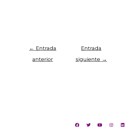
construir comunidades más justas.
[/vc_column_text][/vc_column][vc_column
width=\»1/6\»][/vc_column][/vc_row]
←
Entrada
Entrada
anterior
siguiente
→
Para recibir noticias del centro, registra tu
Email