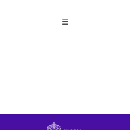
Campus San Joaquín,
Pontificia Universidad Católica de Chile
Avda. Vicuña Mackenna 4860, Macul, Santiago, Chile
3° Piso Edificio Decanato de Educación
Teléfono: (562) 235 41174
Email: cje@uc.cl