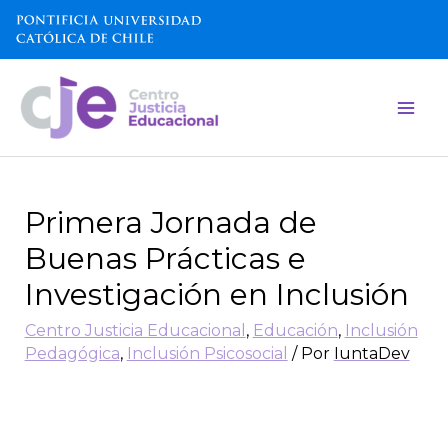
Primera Jornada de
Buenas Prácticas e
Investigación en Inclusión
Centro Justicia Educacional
,
Educación
,
Inclusión
Pedagógica
,
Inclusión Psicosocial
/ Por
IuntaDev
[vc_row][vc_column width=\»5/6\»]
[vc_column_text]
El objetivo principal de
esta actividad fue el encuentro entre