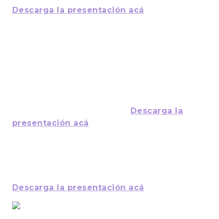
Descarga la presentación acá
Jaime Escobar Lillo, Escuela D-24 Gabriela
Mistral, Arica
“Salitre, Auge y agonía pampina”.
Investigación y creación colectica,
promoviendo desarrollo socio-cultural,
aprendizaje significativo y ciudadanía
mediante teatro escolar” ->
Descarga la
presentación acá
Diamela Rioseco Tello, Colegio Filii Futuri,
Valparaíso
“Diversificación de la enseñanza” ->
Descarga la presentación acá