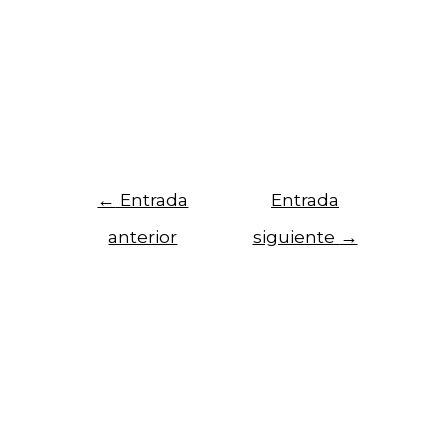
img_size=\»300×359\» style=\»vc_box_border\»
onclick=\»custom_link\»
link=\»https://centrojusticiaeducacional.uc.cl/w
p-content/uploads/2019/11/debates-n5.pdf\»]
[/vc_column][/vc_row]
←
Entrada
Entrada
anterior
siguiente
→
Para recibir noticias del centro, registra tu
Email