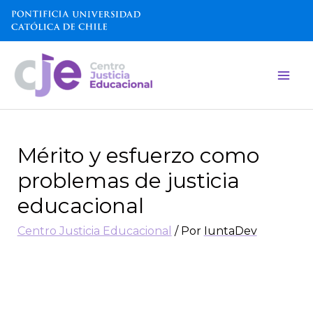
Mérito y esfuerzo como
problemas de justicia
educacional
Centro Justicia Educacional
/ Por
IuntaDev
[vc_row][vc_column
css=\».vc_custom_1579627576850{margin-right:
40px !important;padding-right: 40px
!important;}\»][vc_column_text