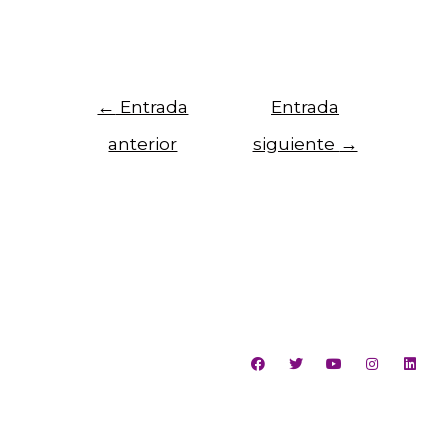
[/vc_column_text][/vc_column][vc_column
width=\»1/6\»][/vc_column][/vc_row]
←
Entrada
Entrada
anterior
siguiente
→
Para recibir noticias del centro, registra tu
Email