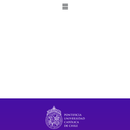
Campus San Joaquín,
Pontificia Universidad Católica de Chile
Avda. Vicuña Mackenna 4860, Macul, Santiago, Chile
3° Piso Edificio Decanato de Educación
Teléfono: (562) 235 41174
Email: cje@uc.cl