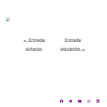
niños, niñas y jóvenes con alto rezago
pedagógico.
←
Entrada
Entrada
anterior
siguiente
→
Para recibir noticias del centro, registra tu
Email