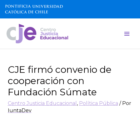
CJE firmó convenio de
cooperación con
Fundación Súmate
Centro Justicia Educacional
,
Política Pública
/ Por
IuntaDev
El acuerdo busca colaborar en la
investigación y visibilización de las
desigualdades educativas, y de manera