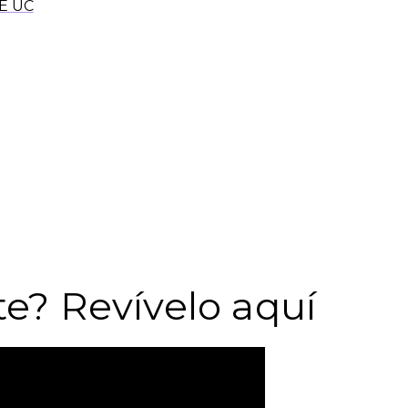
E UC
ogo «¿Podemos salir a jugar? Recuperando la calle para
ón de inseguridad ha modificado la relación de la infa
 la desconfianza limitan las oportunidades de juego 
ecuencias sociales, emocionales y educativas de esa re
logía y estudios urbanos se exploraron los desafíos y 
utar la calle como un espacio seguro, comunitario y f
ejandra Luneke, profesora asociada a la Escuela de Go
 de la Universidad de Tarapacá; y Carolina Stefoni, pr
 de Diego Henríquez, investigador asociado del CJE.
te? Revívelo aquí