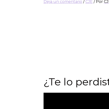
Deja un comentario
/
CJE
/ Por
CJ
En diciembre se realizó el Diál
invitó a pensar cómo la percepci
En un contexto donde el miedo y
buscó reflexionar sobre las cons
de expertos en sociología, psico
niñas y niños el derecho a disfr
Del panel participó Graciela Al
Rodrigo Ferrer, profesor Titular
de Tarapacá; con la moderación
¿Te lo perdis