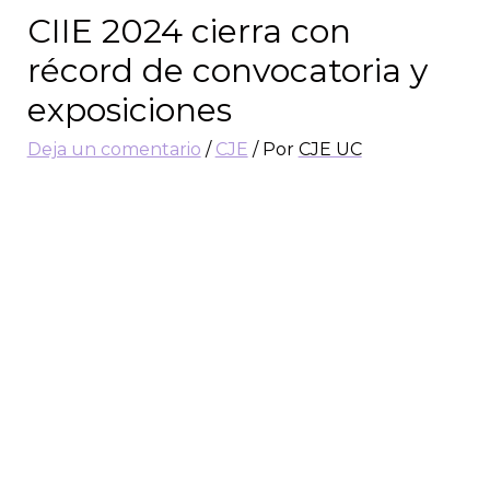
CIIE 2024 cierra con
récord de convocatoria y
exposiciones
Deja un comentario
/
CJE
/ Por
CJE UC
Con más de mil participantes nacionales e
internacionales, 600 ponencias en las
modalidades de presentaciones, simposios y
pósters, además de importantes
conferencistas internacionales, se llevó a cabo
el
Sexto Congreso Interdisciplinario de
Investigación en Educación
(CIIE) 2024,
cuyo foco de este año fue “Construyendo
futuros: El aporte de la investigación
educativa para la justicia social”.
En la ceremonia de inauguración entregaron