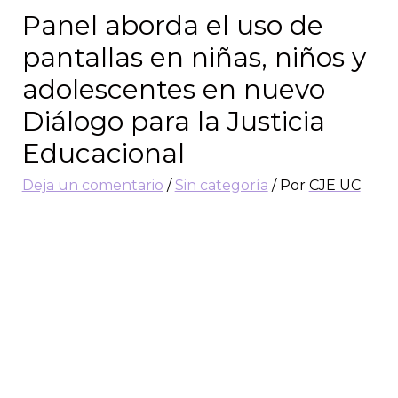
Panel aborda el uso de
pantallas en niñas, niños y
adolescentes en nuevo
Diálogo para la Justicia
Educacional
Deja un comentario
/
Sin categoría
/ Por
CJE UC
En un nuevo Diálogo para la justicia
educacional, abordamos el uso de pantallas
en niñas y niños, su impacto, forma de
abordarlo en las familias y la oportunidad
que ofrece en Educación.
El encuentro tuvo como panelistas a
Pamela Rodríguez
, jefa de carrera de