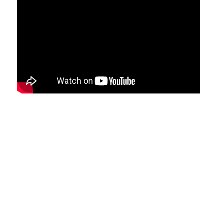
En esta línea, Pamela Rodríguez remarcó la
necesidad de situar y recordar el contexto
de encierro en que ocurrió este aumento
en el uso de pantallas, donde “muchos
descubrimos la tecnología como una forma
de mantenernos vinculados”.
Asimismo, sostuvo que antes de intentar
tomar posiciones binarias sobre si es bueno o