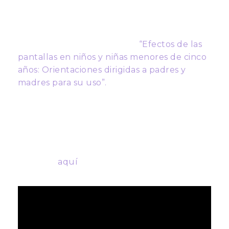
Es justamente esta guía a las familias la que
se puede encontrar en el documento
elaborado por la Línea de Inclusión para el
Desarrollo del CJE, llamado
“Efectos de las
pantallas en niños y niñas menores de cinco
años: Orientaciones dirigidas a padres y
madres para su uso”.
Esta serie de recomendaciones fueron
abordadas y profundizadas por la
investigadora Pamela Soto en un contacto
en vivo en Cooperativa Ciencia.
Revívelo
aquí
.