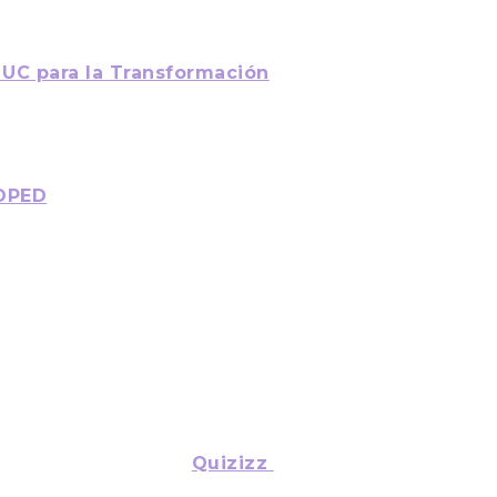
io de estudiantes
como la nueva realidad
 UC para la Transformación
en educación remota” enmarcado
 vez, el taller estuvo guiado por
 OPED
,
de la Facultad de
ueden ser útiles para la
ramienta no me va a dar la
xperiencia de aprendizaje”. Por
estudiantes y entregó cinco
zar plataformas como
Quizizz
o
s, con cuestionarios y técnicas