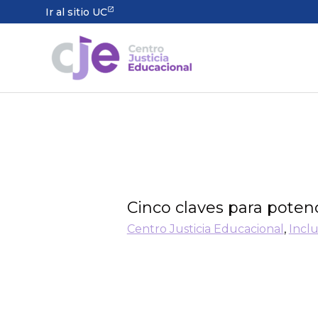
Ir al sitio UC
Cinco claves para poten
Centro Justicia Educacional
,
Incl
¿Cómo potenciar el aprendizaje
alumnos y alumnas? Conoce la
Observatorio de Prácticas Educ