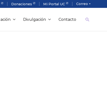
Correo
a
Donaciones
Mi Portal UC
arrow_drop_down
gación
Divulgación
Contacto
rar y entregar contenidos a tus
ra pedagógica del
 de la UC.