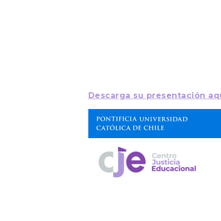
Para asegurar que los contenid
estudiantes “deben contribuir co
como explicar o argumentar”, s
Se pueden realizar de forma sinc
algunas preguntas y después, en 
también se pueden trabajar de f
Descarga su presentación aq
El tercer webinar se desarrolla