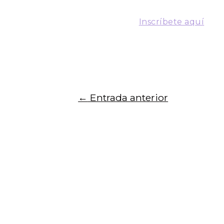
abordará estrategias de auto-c
educativas.
Inscríbete aquí
.
←
Entrada anterior
Para recibir noticias del centro, registra 