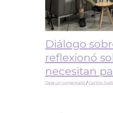
Diálogo sobr
reflexionó s
necesitan pa
Deja un comentario
/
Centro Just
En mayo tuvimos un nuevo Diálo
investigación en áreas de la eco
entender género como una aprox