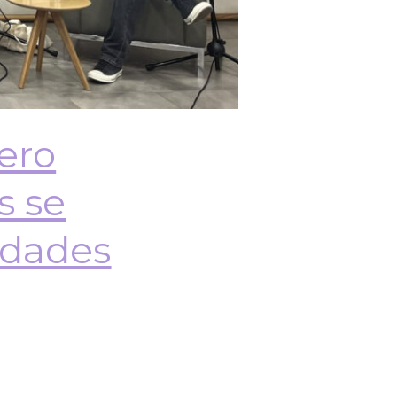
ero
s se
idades
preguntamos por los procesos de
género. Esto bajo el precepto de
 las mujeres en los …