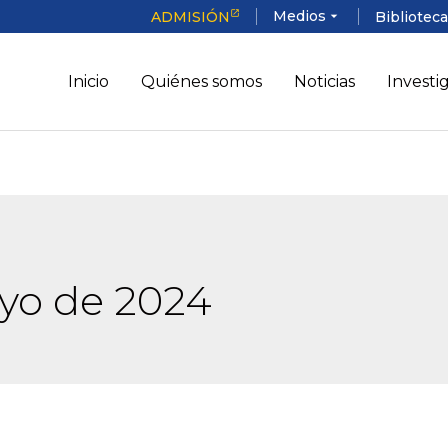
Medios
ADMISIÓN
arrow_drop_down
Bibliotec
Inicio
Quiénes somos
Noticias
Investi
yo de 2024