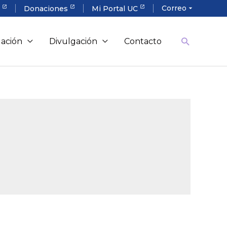
Correo
a
Donaciones
Mi Portal UC
arrow_drop_down
gación
Divulgación
Contacto