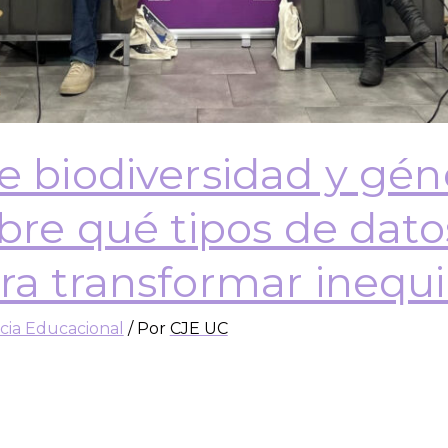
e biodiversidad y gén
obre qué tipos de dato
ra transformar inequ
icia Educacional
/ Por
CJE UC
go del Centro de Justicia Educacional, el que nos 
logía, biología y biodiversidad y su articulación con 
imación epistemológica, más que el número o rol de