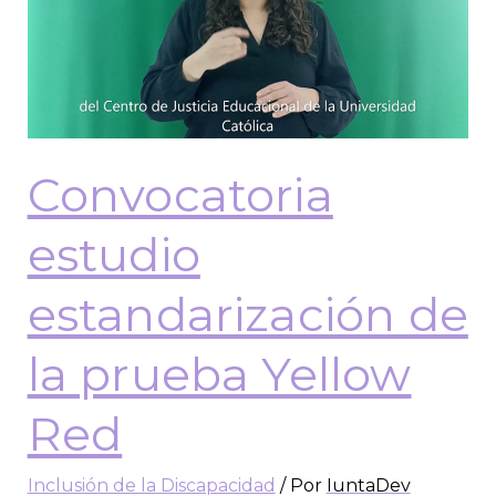
Convocatoria
estudio
estandarización de
la prueba Yellow
Red
Inclusión de la Discapacidad
/ Por
IuntaDev