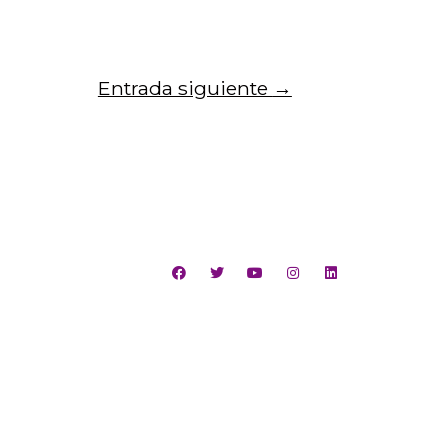
Entrada siguiente
→
San Joaquín,
lica de Chile
antiago, Chile
o de Educación
 (562) 235 41174