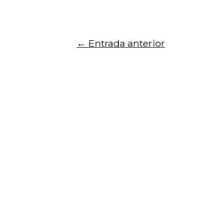
←
Entrada anterior
Para recibir noticias del centro, registra 
Inicio
Quiénes somos
Noticias
Investigación
Divulgación