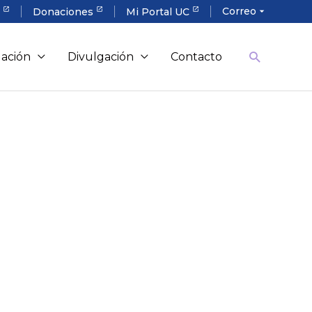
Correo
a
Donaciones
Mi Portal UC
arrow_drop_down
gación
Divulgación
Contacto
ron para dar vida a esta
, generar evidencia e incidir en