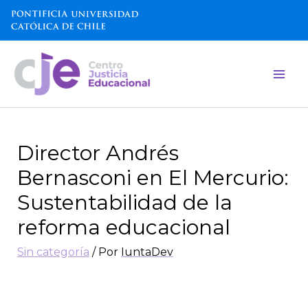
Director Andrés
Bernasconi en El Mercurio:
Sustentabilidad de la
reforma educacional
Sin categoría
/ Por
IuntaDev
Señor Director:
La decisión del Gobierno, ahora en revisión, de