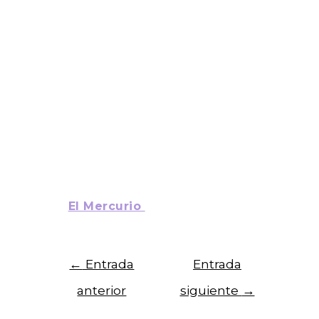
Andrés Bernasconi
Director Centro Justicia Educacional UC
Alejandro Carrasco
Director Centro de Estudios de Políticas y
Prácticas en Educación UC
Ernesto Treviño
Director Centro para la Transformación de la
Educación UC
Fuente:
El Mercurio
←
Entrada
Entrada
anterior
siguiente
→